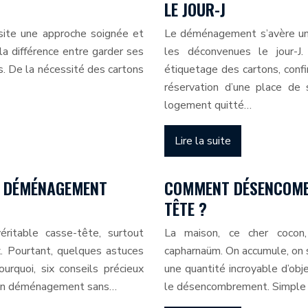
LE JOUR-J
site une approche soignée et
Le déménagement s’avère une 
la différence entre garder ses
les déconvenues le jour-J
s. De la nécessité des cartons
étiquetage des cartons, conf
réservation d’une place de
logement quitté…
Lire la suite
N DÉMÉNAGEMENT
COMMENT DÉSENCOMBR
TÊTE ?
itable casse-tête, surtout
La maison, ce cher cocon,
ux. Pourtant, quelques astuces
capharnaüm. On accumule, on 
ourquoi, six conseils précieux
une quantité incroyable d’obj
t un déménagement sans…
le désencombrement. Simple 