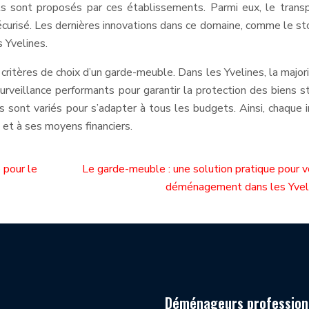
els sont proposés par ces établissements. Parmi eux, le trans
curisé. Les dernières innovations dans ce domaine, comme le s
 Yvelines.
s critères de choix d’un garde-meuble. Dans les Yvelines, la major
veillance performants pour garantir la protection des biens s
 sont variés pour s’adapter à tous les budgets. Ainsi, chaque i
 et à ses moyens financiers.
 pour le
Le garde-meuble : une solution pratique pour v
déménagement dans les Yvel
Déménageurs profession