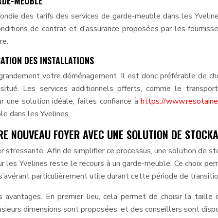
RDE-MEUBLE
ofondie des tarifs des services de garde-meuble dans les Yvelin
conditions de contrat et d’assurance proposées par les fourniss
re.
SATION DES INSTALLATIONS
r grandement votre déménagement. Il est donc préférable de cho
situé. Les services additionnels offerts, comme le transpor
r une solution idéale, faites confiance à
https://www.resotainer
e dans les Yvelines.
TRE NOUVEAU FOYER AVEC UNE SOLUTION DE STOCK
er stressante. Afin de simplifier ce processus, une solution de s
ur les Yvelines reste le recours à un garde-meuble. Ce choix pe
 s’avérant particulièrement utile durant cette période de transitio
 avantages. En premier lieu, cela permet de choisir la taille
lusieurs dimensions sont proposées, et des conseillers sont disp