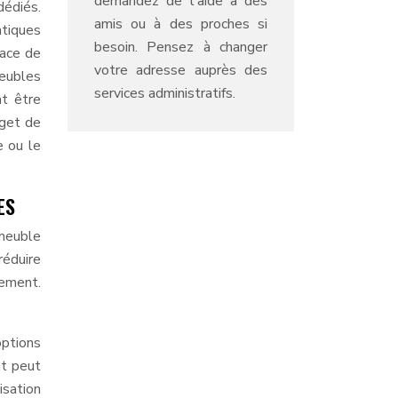
demandez de l'aide à des
dédiés.
amis ou à des proches si
atiques
besoin. Pensez à changer
pace de
votre adresse auprès des
eubles
services administratifs.
nt être
dget de
e ou le
ES
meuble
réduire
gement.
options
nt peut
isation