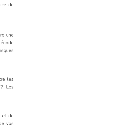
pace de
ère une
période
risques
tre les
/7. Les
s et de
 de vos