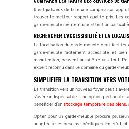
COMPARER LES TARIFS DES SERVICES DE GA
Il est judicieux de faire une comparaison appr
trouver le meilleur rapport qualité-prix. Les 
garde-meuble méritent une attention particuliè
RECHERCHER L’ACCESSIBILITÉ ET LA LOCALI
La localisation du garde-meuble peut facilite
garde-meuble facilement accessible et bien 
manutention, peuvent aussi être un atout. Pou
expert reconnu dans le domaine du garde-meubl
SIMPLIFIER LA TRANSITION VERS VO
La transition vers un nouveau foyer peut s’avér
s’avère indispensable. Une option pertinente s
bénéficier d’un
stockage temporaire des biens
,
Opter pour un garde-meuble procure plusieurs
adaptée à ses besoins spécifiques. En effet, p