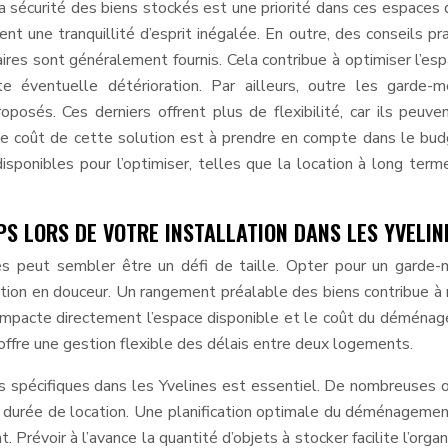
 la sécurité des biens stockés est une priorité dans ces espaces 
 une tranquillité d’esprit inégalée. En outre, des conseils pr
aires sont généralement fournis. Cela contribue à optimiser l’es
 éventuelle détérioration. Par ailleurs, outre les garde-m
posés. Ces derniers offrent plus de flexibilité, car ils peuve
 Le coût de cette solution est à prendre en compte dans le bu
ponibles pour l’optimiser, telles que la location à long term
PS LORS DE VOTRE INSTALLATION DANS LES YVELIN
s peut sembler être un défi de taille. Opter pour un garde-
sition en douceur. Un rangement préalable des biens contribue à 
n tri impacte directement l’espace disponible et le coût du déména
offre une gestion flexible des délais entre deux logements.
s spécifiques dans les Yvelines est essentiel. De nombreuses 
 la durée de location. Une planification optimale du déménageme
Prévoir à l’avance la quantité d’objets à stocker facilite l’organ