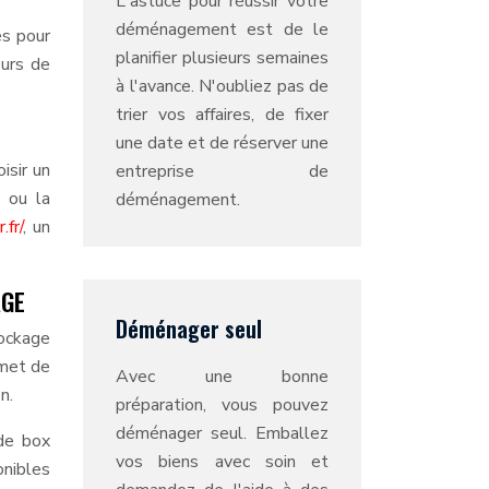
L'astuce pour réussir votre
déménagement est de le
es pour
planifier plusieurs semaines
eurs de
à l'avance. N'oubliez pas de
trier vos affaires, de fixer
une date et de réserver une
isir un
entreprise de
t ou la
déménagement.
.fr/
, un
AGE
Déménager seul
tockage
rmet de
Avec une bonne
n.
préparation, vous pouvez
déménager seul. Emballez
 de box
vos biens avec soin et
onibles