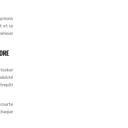
ptions
t et le
nimiser
NDRE
stocker
ibilité
ntrepôt
 courte
 chaque