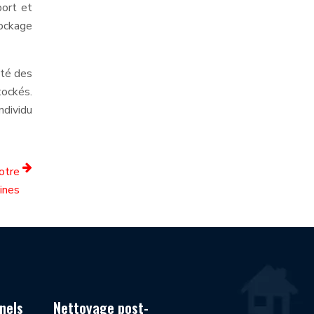
port et
tockage
ité des
tockés.
ndividu
otre
ines
nels
Nettoyage post-